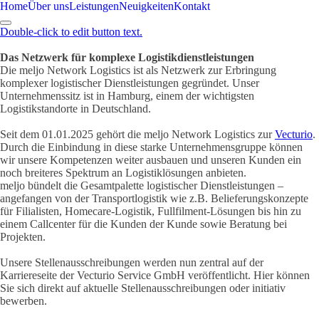
Home
Über uns
Leistungen
Neuigkeiten
Kontakt
Double-click to edit button text.
Das Netzwerk für komplexe Logistikdienstleistungen
Die meljo Network Logistics ist als Netzwerk zur Erbringung
komplexer logistischer Dienstleistungen gegründet. Unser
Unternehmenssitz ist in Hamburg, einem der wichtigsten
Logistikstandorte in Deutschland.
Seit dem 01.01.2025 gehört die meljo Network Logistics zur
Vecturio
.
Durch die Einbindung in diese starke Unternehmensgruppe können
wir unsere Kompetenzen weiter ausbauen und unseren Kunden ein
noch breiteres Spektrum an Logistiklösungen anbieten.
meljo bündelt die Gesamtpalette logistischer Dienstleistungen –
angefangen von der Transportlogistik wie z.B. Belieferungskonzepte
für Filialisten, Homecare-Logistik, Fullfilment-Lösungen bis hin zu
einem Callcenter für die Kunden der Kunde sowie Beratung bei
Projekten.
Unsere Stellenausschreibungen werden nun zentral auf der
Karriereseite der Vecturio Service GmbH veröffentlicht. Hier können
Sie sich direkt auf aktuelle Stellenausschreibungen oder initiativ
bewerben.