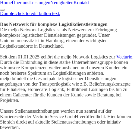
Home
Über uns
Leistungen
Neuigkeiten
Kontakt
Double-click to edit button text.
Das Netzwerk für komplexe Logistikdienstleistungen
Die meljo Network Logistics ist als Netzwerk zur Erbringung
komplexer logistischer Dienstleistungen gegründet. Unser
Unternehmenssitz ist in Hamburg, einem der wichtigsten
Logistikstandorte in Deutschland.
Seit dem 01.01.2025 gehört die meljo Network Logistics zur
Vecturio
.
Durch die Einbindung in diese starke Unternehmensgruppe können
wir unsere Kompetenzen weiter ausbauen und unseren Kunden ein
noch breiteres Spektrum an Logistiklösungen anbieten.
meljo bündelt die Gesamtpalette logistischer Dienstleistungen –
angefangen von der Transportlogistik wie z.B. Belieferungskonzepte
für Filialisten, Homecare-Logistik, Fullfilment-Lösungen bis hin zu
einem Callcenter für die Kunden der Kunde sowie Beratung bei
Projekten.
Unsere Stellenausschreibungen werden nun zentral auf der
Karriereseite der Vecturio Service GmbH veröffentlicht. Hier können
Sie sich direkt auf aktuelle Stellenausschreibungen oder initiativ
bewerben.